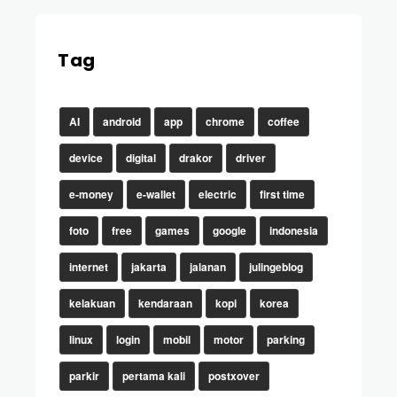
Tag
AI
android
app
chrome
coffee
device
digital
drakor
driver
e-money
e-wallet
electric
first time
foto
free
games
google
indonesia
internet
jakarta
jalanan
julingeblog
kelakuan
kendaraan
kopi
korea
linux
login
mobil
motor
parking
parkir
pertama kali
postxover