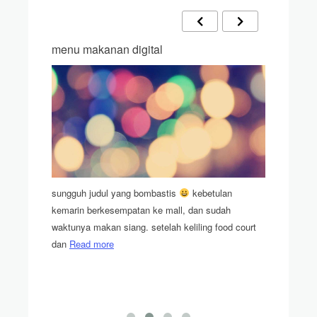
menu makanan digital
mematik
Edge
gi kadang
sungguh judul yang bombastis
kebetulan
ng doang.
kemarin berkesempatan ke mall, dan sudah
a
Read
waktunya makan siang. setelah keliling food court
sniplet b
dan
Read more
browser E