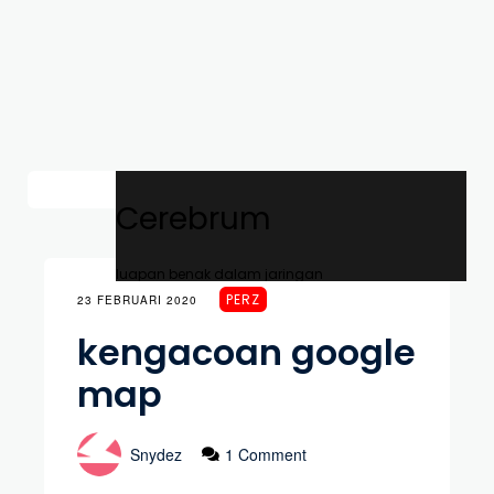
Cerebrum
luapan benak dalam jaringan
PERZ
23 FEBRUARI 2020
kengacoan google
map
Snydez
1 Comment