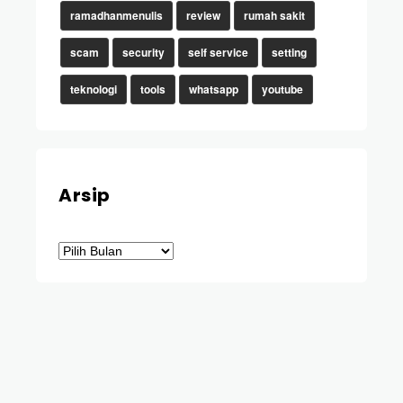
ramadhanmenulis
review
rumah sakit
scam
security
self service
setting
teknologi
tools
whatsapp
youtube
Arsip
Arsip