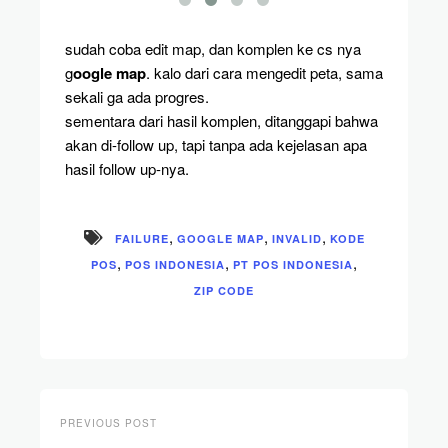
sudah coba edit map, dan komplen ke cs nya
g
oogle map
. kalo dari cara mengedit peta, sama
sekali ga ada progres.
sementara dari hasil komplen, ditanggapi bahwa
akan di-follow up, tapi tanpa ada kejelasan apa
hasil follow up-nya.
,
,
,
FAILURE
GOOGLE MAP
INVALID
KODE
,
,
,
POS
POS INDONESIA
PT POS INDONESIA
ZIP CODE
PREVIOUS POST