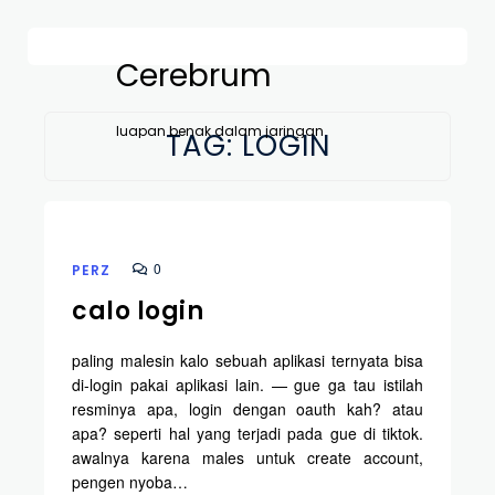
Cerebrum
luapan benak dalam jaringan
TAG:
LOGIN
0
PERZ
calo login
paling malesin kalo sebuah aplikasi ternyata bisa
di-login pakai aplikasi lain. — gue ga tau istilah
resminya apa, login dengan oauth kah? atau
apa? seperti hal yang terjadi pada gue di tiktok.
awalnya karena males untuk create account,
pengen nyoba…