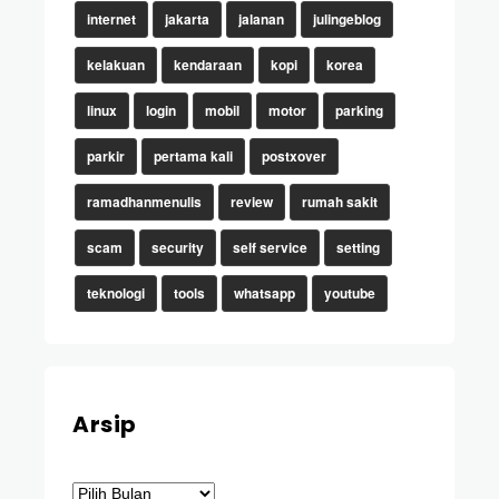
internet
jakarta
jalanan
julingeblog
kelakuan
kendaraan
kopi
korea
linux
login
mobil
motor
parking
parkir
pertama kali
postxover
ramadhanmenulis
review
rumah sakit
scam
security
self service
setting
teknologi
tools
whatsapp
youtube
Arsip
Arsip