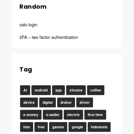
Random
calo login
2FA – two factor authentication
Tag
AI
android
app
chrome
coffee
device
digital
drakor
driver
e-money
e-wallet
electric
first time
foto
free
games
google
indonesia