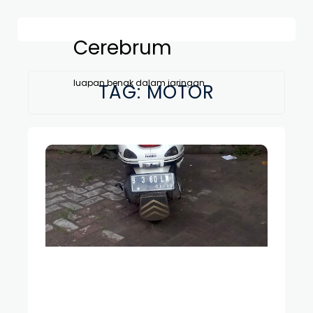
Cerebrum
luapan benak dalam jaringan
TAG:
MOTOR