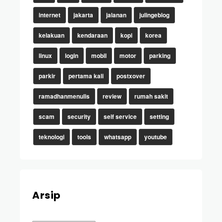
internet
jakarta
jalanan
julingeblog
kelakuan
kendaraan
kopi
korea
linux
login
mobil
motor
parking
parkir
pertama kali
postxover
ramadhanmenulis
review
rumah sakit
scam
security
self service
setting
teknologi
tools
whatsapp
youtube
Arsip