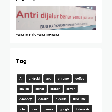
yang nyelak, yang menang
Tag
AI
android
app
chrome
coffee
device
digital
drakor
driver
e-money
e-wallet
electric
first time
foto
free
games
google
indonesia