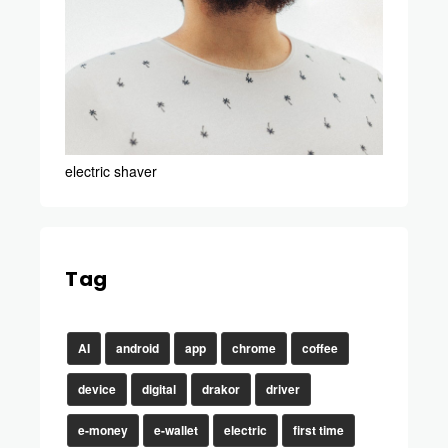
electric shaver
Tag
AI
android
app
chrome
coffee
device
digital
drakor
driver
e-money
e-wallet
electric
first time