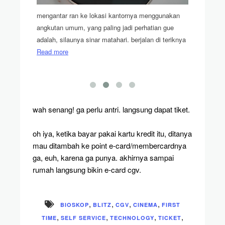
da
Read
satu inst
mengantar ran ke lokasi kantornya menggunakan
distance,
angkutan umum, yang paling jadi perhatian gue
adalah, silaunya sinar matahari. berjalan di teriknya
Read more
wah senang! ga perlu antri. langsung dapat tiket.
oh iya, ketika bayar pakai kartu kredit itu, ditanya
mau ditambah ke point e-card/membercardnya
ga, euh, karena ga punya. akhirnya sampai
rumah langsung bikin e-card cgv.
,
,
,
,
BIOSKOP
BLITZ
CGV
CINEMA
FIRST
,
,
,
,
TIME
SELF SERVICE
TECHNOLOGY
TICKET