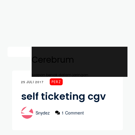
Cerebrum
luapan benak dalam jaringan
PERZ
25 JULI 2017
self ticketing cgv
Snydez
1 Comment