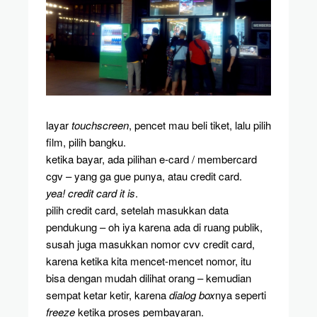
layar
touchscreen
, pencet mau beli tiket, lalu pilih
film, pilih bangku.
ketika bayar, ada pilihan e-card / membercard
cgv – yang ga gue punya, atau credit card.
yea! credit card it is
.
pilih credit card, setelah masukkan data
pendukung – oh iya karena ada di ruang publik,
susah juga masukkan nomor cvv credit card,
karena ketika kita mencet-mencet nomor, itu
bisa dengan mudah dilihat orang – kemudian
sempat ketar ketir, karena
dialog box
nya seperti
freeze
ketika proses pembayaran.