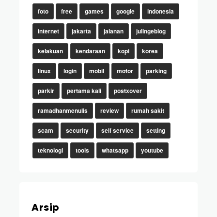
foto
free
games
google
indonesia
internet
jakarta
jalanan
julingeblog
kelakuan
kendaraan
kopi
korea
linux
login
mobil
motor
parking
parkir
pertama kali
postxover
ramadhanmenulis
review
rumah sakit
scam
security
self service
setting
teknologi
tools
whatsapp
youtube
Arsip