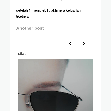
setelah 1 menit lebih, akhirnya keluarlah
tiketnya!
Another post
silau
sfh – s
itu
semenjak
rnyata
novel cor