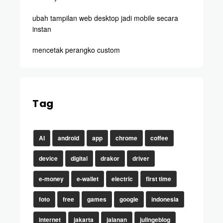
ubah tampilan web desktop jadi mobile secara
instan
mencetak perangko custom
Tag
AI
android
app
chrome
coffee
device
digital
drakor
driver
e-money
e-wallet
electric
first time
foto
free
games
google
indonesia
internet
jakarta
jalanan
julingeblog