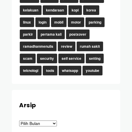
kelakuan
kendaraan
kopi
korea
linux
login
mobil
motor
parking
parkir
pertama kali
postxover
ramadhanmenulis
review
rumah sakit
scam
security
self service
setting
teknologi
tools
whatsapp
youtube
Arsip
Arsip