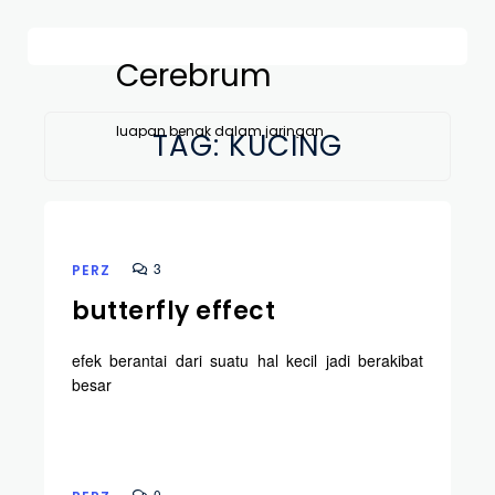
Cerebrum
luapan benak dalam jaringan
TAG:
KUCING
3
PERZ
butterfly effect
efek berantai dari suatu hal kecil jadi berakibat
besar
0