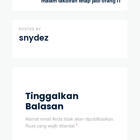
malam takbiran tetap jadi orang IT
POSTED BY
snydez
Tinggalkan
Balasan
Alamat email Anda tidak akan dipublikasikan.
Ruas yang wajib ditandai
*