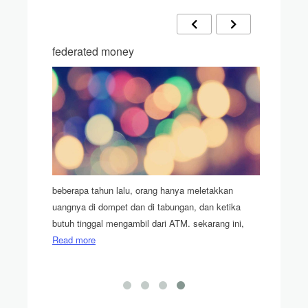
federated money
pencong
ang
beberapa tahun lalu, orang hanya meletakkan
bingung g
g menjadi
uangnya di dompet dan di tabungan, dan ketika
akhirnya 
 more
butuh tinggal mengambil dari ATM. sekarang ini,
Read more