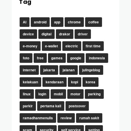
Tag
AI
android
app
chrome
coffee
device
digital
drakor
driver
e-money
e-wallet
electric
first time
foto
free
games
google
indonesia
internet
jakarta
jalanan
julingeblog
kelakuan
kendaraan
kopi
korea
linux
login
mobil
motor
parking
parkir
pertama kali
postxover
ramadhanmenulis
review
rumah sakit
scam
security
self service
setting