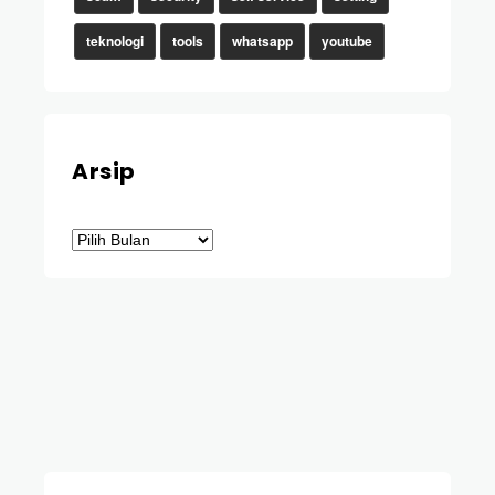
teknologi
tools
whatsapp
youtube
Arsip
Arsip