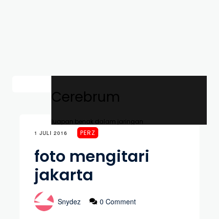
Cerebrum
luapan benak dalam jaringan
PERZ
1 JULI 2016
foto mengitari
jakarta
Snydez
0 Comment