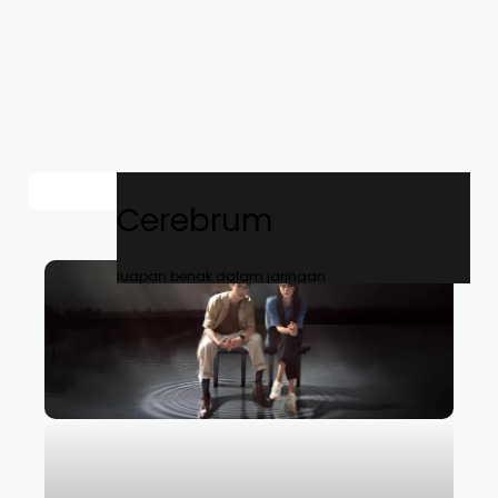
Cerebrum
luapan benak dalam jaringan