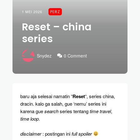
1 MEI 2026
PERZ
Reset – china
series
Snydez
0 Comment
baru aja selesai namatin “
Reset
“, series china,
dracin. kalo ga salah, gue ‘nemu’ series ini
karena gue
search
series tentang
time travel
,
time loop
.
disclaimer
: postingan ini
full spoiler