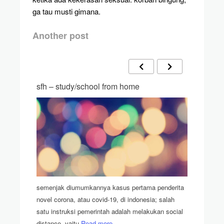
ga tau musti gimana.
Another post
sfh – study/school from home
barang d
semenjak diumumkannya kasus pertama penderita
novel corona, atau covid-19, di indonesia; salah
satu instruksi pemerintah adalah melakukan social
ama
riweuh ng
distance, yaitu
Read more