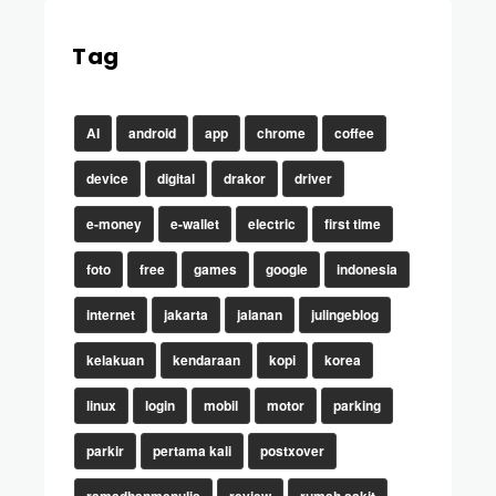
Tag
AI
android
app
chrome
coffee
device
digital
drakor
driver
e-money
e-wallet
electric
first time
foto
free
games
google
indonesia
internet
jakarta
jalanan
julingeblog
kelakuan
kendaraan
kopi
korea
linux
login
mobil
motor
parking
parkir
pertama kali
postxover