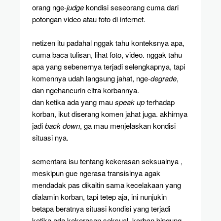
orang nge-
judge
kondisi seseorang cuma dari
potongan video atau foto di internet.
netizen itu padahal nggak tahu konteksnya apa,
cuma baca tulisan, lihat foto, video. nggak tahu
apa yang sebenernya terjadi selengkapnya, tapi
komennya udah langsung jahat, nge-
degrade
,
dan ngehancurin citra korbannya.
dan ketika ada yang mau
speak up
terhadap
korban, ikut diserang komen jahat juga. akhirnya
jadi
back down
, ga mau menjelaskan kondisi
situasi nya.
sementara isu tentang kekerasan seksualnya ,
meskipun gue ngerasa transisinya agak
mendadak pas dikaitin sama kecelakaan yang
dialamin korban, tapi tetep aja, ini nunjukin
betapa beratnya situasi kondisi yang terjadi
ketika ada kekerasan seksual. korban bingung,