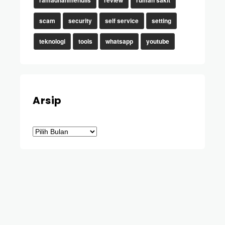
ramadhanmenulis
review
rumah sakit
scam
security
self service
setting
teknologi
tools
whatsapp
youtube
Arsip
Arsip