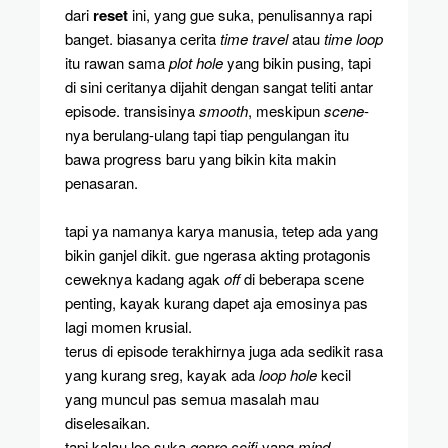
dari
reset
ini, yang gue suka, penulisannya rapi
banget. biasanya cerita
time travel
atau
time loop
itu rawan sama
plot hole
yang bikin pusing, tapi
di sini ceritanya dijahit dengan sangat teliti antar
episode. transisinya
smooth
, meskipun
scene
-
nya berulang-ulang tapi tiap pengulangan itu
bawa progress baru yang bikin kita makin
penasaran.
tapi ya namanya karya manusia, tetep ada yang
bikin ganjel dikit. gue ngerasa akting protagonis
ceweknya kadang agak
off
di beberapa scene
penting, kayak kurang dapet aja emosinya pas
lagi momen krusial.
terus di episode terakhirnya juga ada sedikit rasa
yang kurang sreg, kayak ada
loop hole
kecil
yang muncul pas semua masalah mau
diselesaikan.
tapi kalau loe suka
genre
scifi
yang
mind-