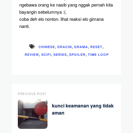
ngebawa orang ke nasib yang nggak pernah kita
bayangin sebelumnya :(.
coba deh elo nonton. lihat reaksi elo gimana
nanti.
,
,
,
,
CHINESE
DRACIN
DRAMA
RESET
,
,
,
,
REVIEW
SCIFI
SERIES
SPOILER
TIME LOOP
PREVIOUS POST
kunci keamanan yang tidak
aman