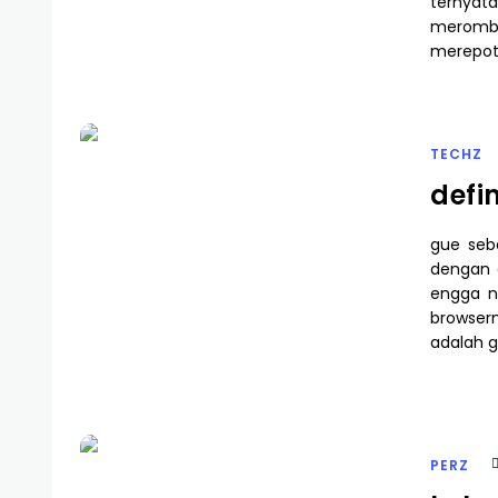
ternyat
meromba
merepot
TECHZ
defi
gue seba
dengan 
engga n
browser
adalah 
PERZ