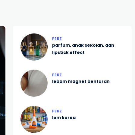
PERZ
parfum, anak sekolah, dan
lipstick effect
PERZ
lebam magnet benturan
PERZ
lem korea