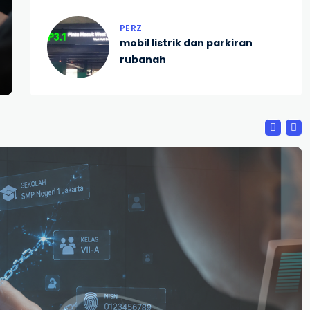
PERZ
mobil listrik dan parkiran
rubanah