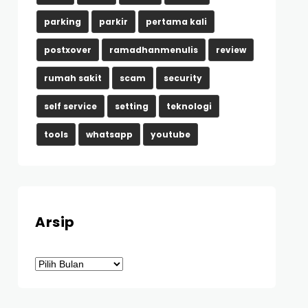
parking
parkir
pertama kali
postxover
ramadhanmenulis
review
rumah sakit
scam
security
self service
setting
teknologi
tools
whatsapp
youtube
Arsip
Arsip