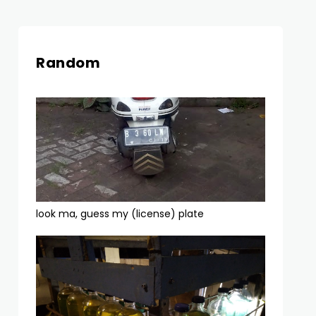
Random
look ma, guess my (license) plate