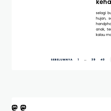
keha
selagi 
hujan,
handphon
anak, t
kalau mo
SEBELUMNYA
1
…
39
40