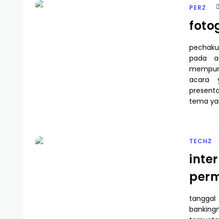
PERZ
foto
pechakuc
pada a
mempuny
acara 
presenta
tema ya
TECHZ
inte
per
tanggal
bankingn