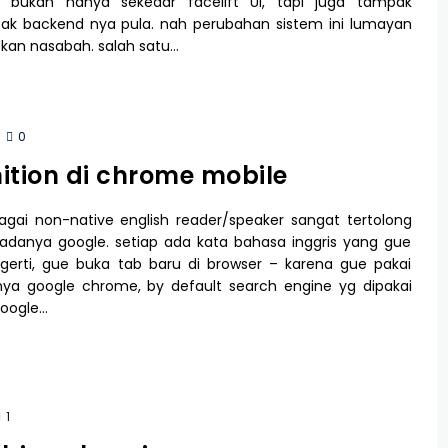
a bukan hanya sekedar facelift UI, tapi juga tampak
k backend nya pula. nah perubahan sistem ini lumayan
kan nasabah. salah satu…
0
nition di chrome mobile
gai non-native english reader/speaker sangat tertolong
adanya google. setiap ada kata bahasa inggris yang gue
gerti, gue buka tab baru di browser – karena gue pakai
nya google chrome, by default search engine yg dipakai
google…
1