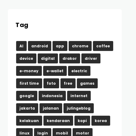
Tag
AI
android
app
chrome
coffee
device
digital
drakor
driver
e-money
e-wallet
electric
first time
foto
free
games
google
indonesia
internet
jakarta
jalanan
julingeblog
kelakuan
kendaraan
kopi
korea
linux
login
mobil
motor