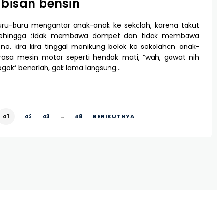
bisan bensin
buru-buru mengantar anak-anak ke sekolah, karena takut
 sehingga tidak membawa dompet dan tidak membawa
e. kira kira tinggal menikung belok ke sekolahan anak-
erasa mesin motor seperti hendak mati, “wah, gawat nih
gok” benarlah, gak lama langsung…
41
42
43
…
48
BERIKUTNYA