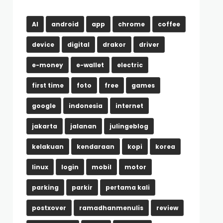
AI
android
app
chrome
coffee
device
digital
drakor
driver
e-money
e-wallet
electric
first time
foto
free
games
google
indonesia
internet
jakarta
jalanan
julingeblog
kelakuan
kendaraan
kopi
korea
linux
login
mobil
motor
parking
parkir
pertama kali
postxover
ramadhanmenulis
review