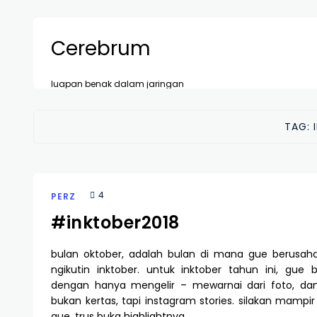
Cerebrum
luapan benak dalam jaringan
TAG:
4
PERZ
#inktober2018
bulan oktober, adalah bulan di mana gue berusaha
ngikutin inktober. untuk inktober tahun ini, gue 
dengan hanya mengelir – mewarnai dari foto, d
bukan kertas, tapi instagram stories. silakan mampi
gue, trus buka highlightnya. …