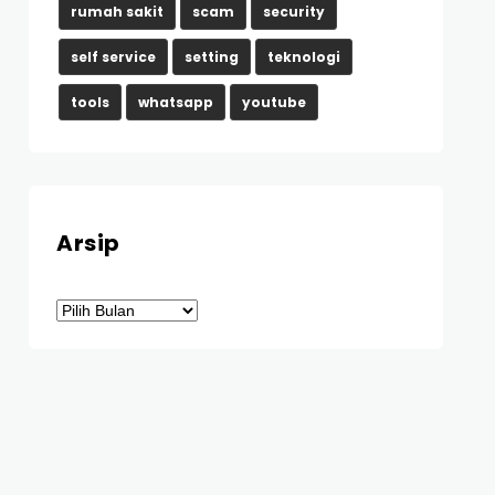
rumah sakit
scam
security
self service
setting
teknologi
tools
whatsapp
youtube
Arsip
Arsip