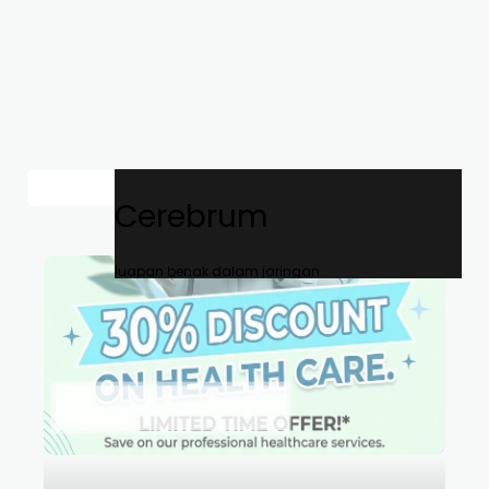
Cerebrum
luapan benak dalam jaringan