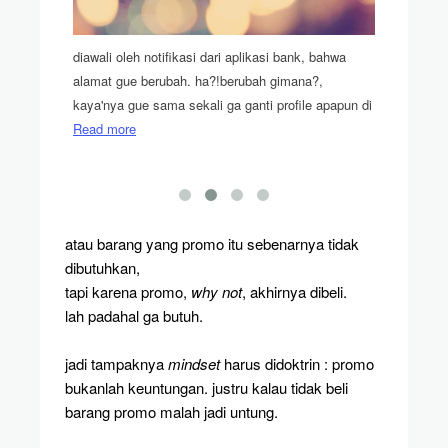
diawali oleh notifikasi dari aplikasi bank, bahwa
efek beran
alamat gue berubah. ha?!berubah gimana?,
besar
 ini
kaya'nya gue sama sekali ga ganti profile apapun di
Read more
atau barang yang promo itu sebenarnya tidak
dibutuhkan,
tapi karena promo,
why not
, akhirnya dibeli.
lah padahal ga butuh.
jadi tampaknya
mindset
harus didoktrin : promo
bukanlah keuntungan. justru kalau tidak beli
barang promo malah jadi untung.