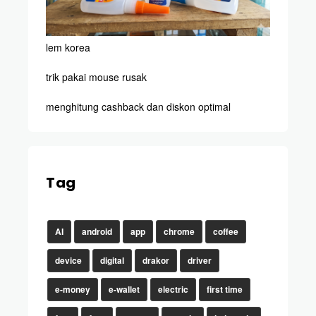
lem korea
trik pakai mouse rusak
menghitung cashback dan diskon optimal
Tag
AI
android
app
chrome
coffee
device
digital
drakor
driver
e-money
e-wallet
electric
first time