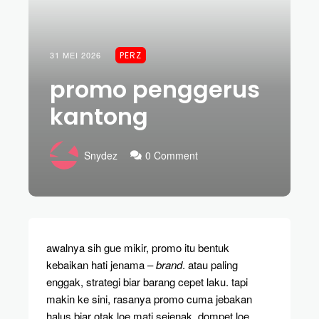
31 MEI 2026
PERZ
promo penggerus
kantong
Snydez
0 Comment
awalnya sih gue mikir, promo itu bentuk
kebaikan hati jenama –
brand
. atau paling
enggak, strategi biar barang cepet laku. tapi
makin ke sini, rasanya promo cuma jebakan
halus biar otak loe mati sejenak, dompet loe