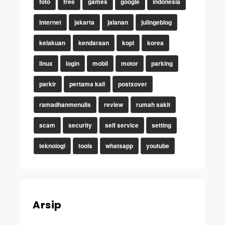
foto
free
games
google
indonesia
internet
jakarta
jalanan
julingeblog
kelakuan
kendaraan
kopi
korea
linux
login
mobil
motor
parking
parkir
pertama kali
postxover
ramadhanmenulis
review
rumah sakit
scam
security
self service
setting
teknologi
tools
whatsapp
youtube
Arsip