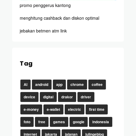
promo penggerus kantong
menghitung cashback dan diskon optimal
jebakan betmen atm link
Tag
AI
android
app
chrome
coffee
device
digital
drakor
driver
e-money
e-wallet
electric
first time
foto
free
games
google
indonesia
internet
jakarta
jalanan
julingeblog