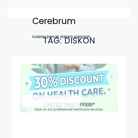
Cerebrum
luapan benak dalam jaringan
TAG:
DISKON