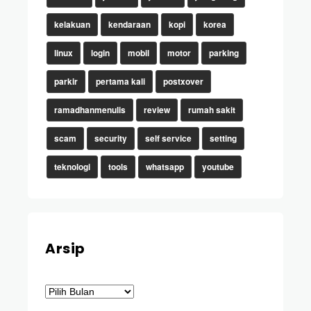
kelakuan
kendaraan
kopi
korea
linux
login
mobil
motor
parking
parkir
pertama kali
postxover
ramadhanmenulis
review
rumah sakit
scam
security
self service
setting
teknologi
tools
whatsapp
youtube
Arsip
Arsip