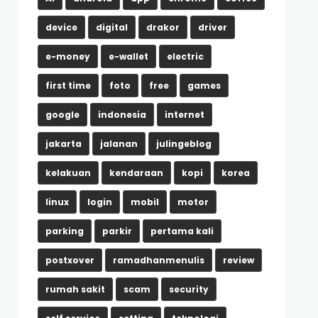
device
digital
drakor
driver
e-money
e-wallet
electric
first time
foto
free
games
google
indonesia
internet
jakarta
jalanan
julingeblog
kelakuan
kendaraan
kopi
korea
linux
login
mobil
motor
parking
parkir
pertama kali
postxover
ramadhanmenulis
review
rumah sakit
scam
security