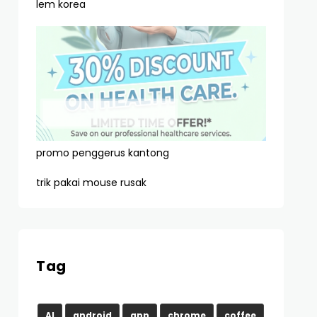
lem korea
promo penggerus kantong
trik pakai mouse rusak
Tag
AI
android
app
chrome
coffee