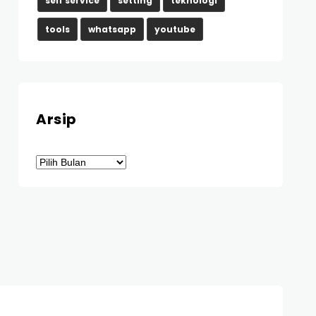
self service
setting
teknologi
tools
whatsapp
youtube
Arsip
Arsip