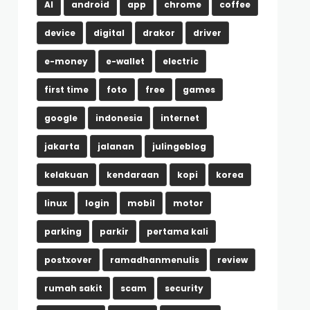
AI
android
app
chrome
coffee
device
digital
drakor
driver
e-money
e-wallet
electric
first time
foto
free
games
google
indonesia
internet
jakarta
jalanan
julingeblog
kelakuan
kendaraan
kopi
korea
linux
login
mobil
motor
parking
parkir
pertama kali
postxover
ramadhanmenulis
review
rumah sakit
scam
security