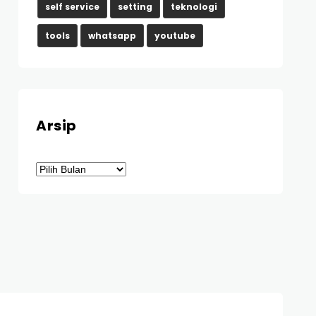
self service
setting
teknologi
tools
whatsapp
youtube
Arsip
Arsip