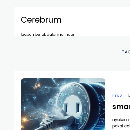
Cerebrum
luapan benak dalam jaringan
TA
PERZ
smar
nyalain 
pakai co