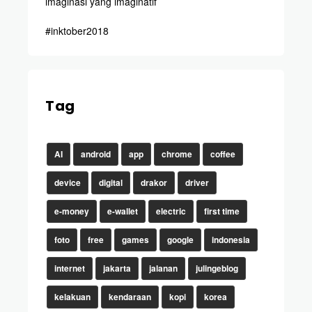
imaginasi yang imaginatif
#inktober2018
Tag
AI
android
app
chrome
coffee
device
digital
drakor
driver
e-money
e-wallet
electric
first time
foto
free
games
google
indonesia
internet
jakarta
jalanan
julingeblog
kelakuan
kendaraan
kopi
korea