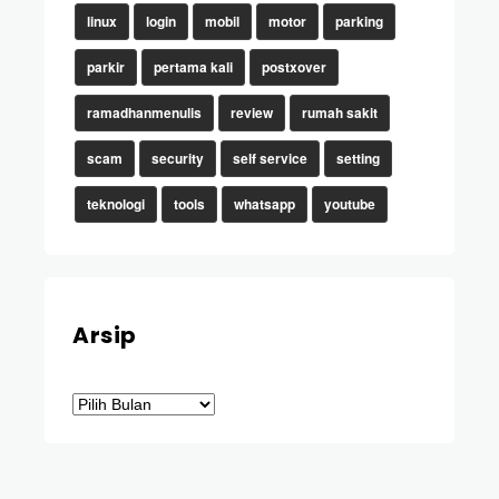
linux
login
mobil
motor
parking
parkir
pertama kali
postxover
ramadhanmenulis
review
rumah sakit
scam
security
self service
setting
teknologi
tools
whatsapp
youtube
Arsip
Arsip