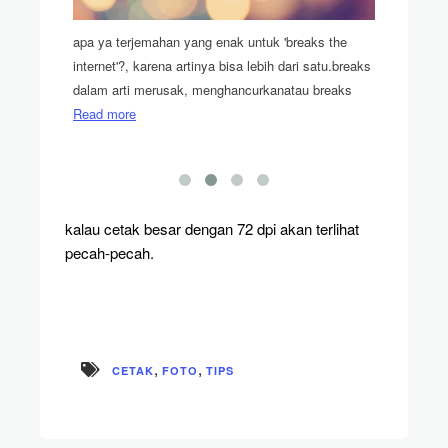
line,
apa ya terjemahan yang enak untuk 'breaks the
sekarang 
. lalu
internet'?, karena artinya bisa lebih dari satu.breaks
di lokapas
dalam arti merusak, menghancurkanatau breaks
store me
Read more
kalau cetak besar dengan 72 dpi akan terlihat
pecah-pecah.
,
,
CETAK
FOTO
TIPS