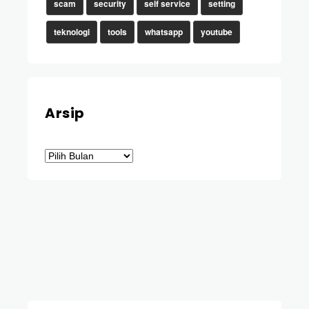
scam
security
self service
setting
teknologi
tools
whatsapp
youtube
Arsip
Arsip