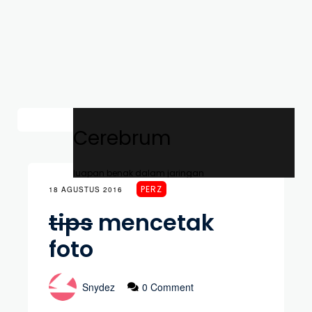
Cerebrum
luapan benak dalam jaringan
PERZ
18 AGUSTUS 2016
tips
mencetak
foto
Snydez
0 Comment