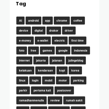
Tag
AI
android
app
chrome
coffee
device
digital
drakor
driver
e-money
e-wallet
electric
first time
foto
free
games
google
indonesia
internet
jakarta
jalanan
julingeblog
kelakuan
kendaraan
kopi
korea
linux
login
mobil
motor
parking
parkir
pertama kali
postxover
ramadhanmenulis
review
rumah sakit