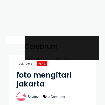
Cerebrum
luapan benak dalam jaringan
PERZ
1 JULI 2016
foto mengitari
jakarta
Snydez
0 Comment