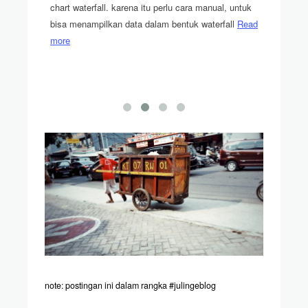
 dari PC,
foto ini?
chart waterfall. karena itu perlu cara manual, untuk
ile phone
masih ad
bisa menampilkan data dalam bentuk waterfall
Read
more
note: postingan ini dalam rangka #julingeblog