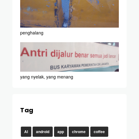
penghalang
yang nyelak, yang menang
Tag
AI
android
app
chrome
coffee