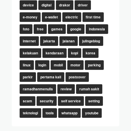
device
digital
drakor
driver
e-money
e-wallet
electric
first time
foto
free
games
google
indonesia
internet
jakarta
jalanan
julingeblog
kelakuan
kendaraan
kopi
korea
linux
login
mobil
motor
parking
parkir
pertama kali
postxover
ramadhanmenulis
review
rumah sakit
scam
security
self service
setting
teknologi
tools
whatsapp
youtube