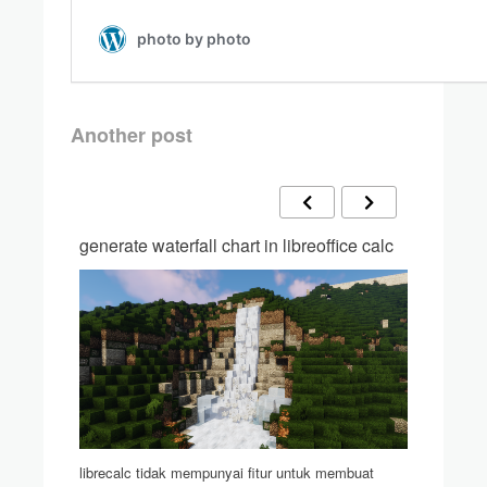
Another post
generate waterfall chart in libreoffice calc
pencata
antor
ada yang 
librecalc tidak mempunyai fitur untuk membuat