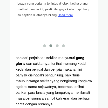
lum nemu
buaya yang pertama terlintas di otak, ketika orang
 drakor
melihat gambar ini, pasti bilangnya kadal. tapi, koq,
tingkat 
itu caption di atasnya bilang
Read more
keluargan
beberapa 
personal
nah dari perjalanan sekilas menyusuri
gang
gloria
dan sekitarnya, terlihat memang kedai
kedai dan penjual dan penjaja makanan ini
banyak disinggahi pengunjung. baik ‘turis’
maupun warga sekitar yang nongkrong kongkow
ngobrol sama sejawatnya, beberapa terlihat
bahkan para lansia yang tampaknya menikmati
masa pensiunnya sambil kulineran dan berbagi
cerita dengan rekannya.