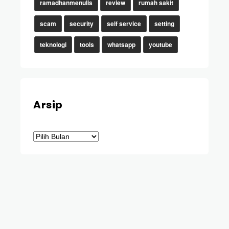
ramadhanmenulis
review
rumah sakit
scam
security
self service
setting
teknologi
tools
whatsapp
youtube
Arsip
Arsip