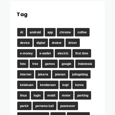
Tag
AI
android
app
chrome
coffee
device
digital
drakor
driver
e-money
e-wallet
electric
first time
foto
free
games
google
indonesia
internet
jakarta
jalanan
julingeblog
kelakuan
kendaraan
kopi
korea
linux
login
mobil
motor
parking
parkir
pertama kali
postxover