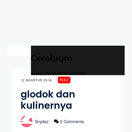
Cerebrum
luapan benak dalam jaringan
PERZ
12 AGUSTUS 2018
glodok dan
kulinernya
Snydez
2 Comments