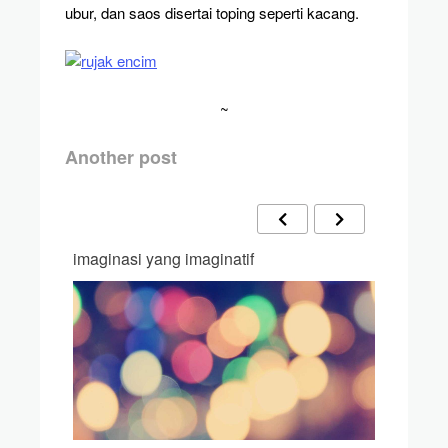
ubur, dan saos disertai toping seperti kacang.
~
Another post
imaginasi yang imaginatif
up clos
keluarg