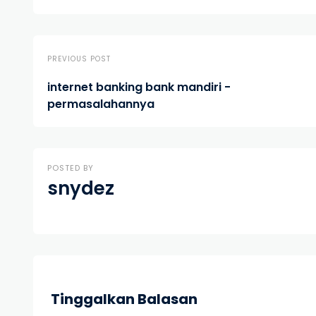
PREVIOUS POST
internet banking bank mandiri -
permasalahannya
POSTED BY
snydez
Tinggalkan Balasan