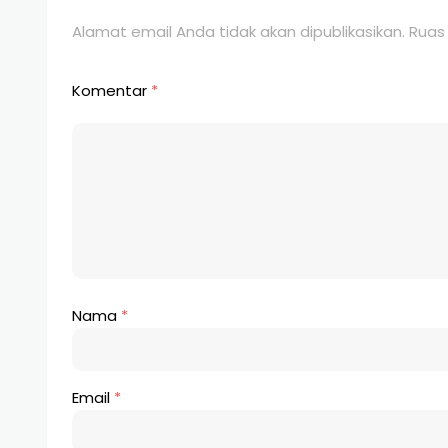
Alamat email Anda tidak akan dipublikasikan.
Ruas
Komentar
*
Nama
*
Email
*