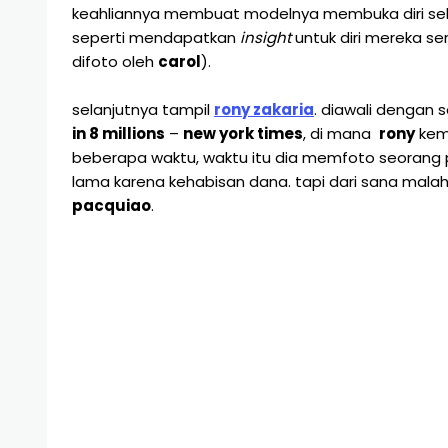
keahliannya membuat modelnya membuka diri sehin
seperti mendapatkan
insight
untuk diri mereka se
difoto oleh
carol
).
selanjutnya tampil
rony zakaria
. diawali dengan 
in 8 millions
–
new york times
, di mana
rony
kemu
beberapa waktu, waktu itu dia memfoto seorang p
lama karena kehabisan dana. tapi dari sana mala
pacquiao
.