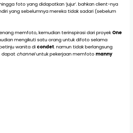
gga foto yang didapatkan ‘jujur’. bahkan client-nya
ndiri yang sebelumnya mereka tidak sadari (sebelum
senang memfoto, kemudian terinspirasi dari proyek
One
dian mengikuti satu orang untuk difoto selama
etinju wanita di
condet
. namun tidak berlangsung
h dapat
channel
untuk pekerjaan memfoto
manny