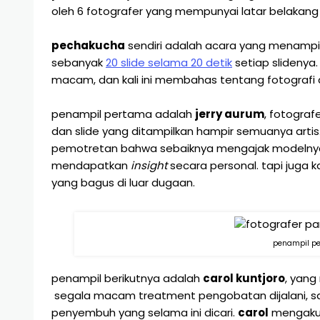
oleh 6 fotografer yang mempunyai latar belakan
pechakucha
sendiri adalah acara yang menamp
sebanyak
20 slide selama 20 detik
setiap slidenya
macam, dan kali ini membahas tentang fotografi
penampil pertama adalah
jerry aurum
, fotogra
dan slide yang ditampilkan hampir semuanya artis.
pemotretan bahwa sebaiknya mengajak modelnya 
mendapatkan
insight
secara personal. tapi juga 
yang bagus di luar dugaan.
penampil p
penampil berikutnya adalah
carol kuntjoro
, yang
segala macam treatment pengobatan dijalani, s
penyembuh yang selama ini dicari.
carol
mengaku 