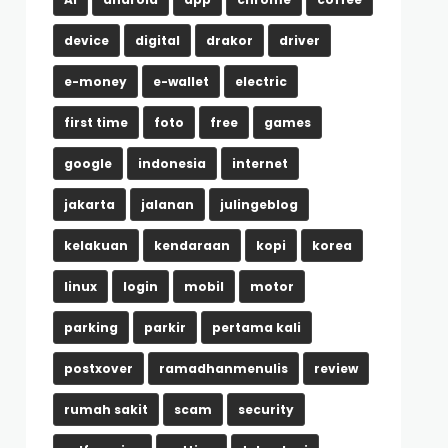
device
digital
drakor
driver
e-money
e-wallet
electric
first time
foto
free
games
google
indonesia
internet
jakarta
jalanan
julingeblog
kelakuan
kendaraan
kopi
korea
linux
login
mobil
motor
parking
parkir
pertama kali
postxover
ramadhanmenulis
review
rumah sakit
scam
security