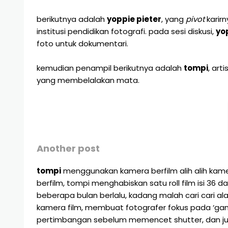
berikutnya adalah
yoppie pieter
, yang
pivot
karir
institusi pendidikan fotografi. pada sesi diskusi,
yo
foto untuk dokumentari.
kemudian penampil berikutnya adalah
tompi
, art
yang membelalakan mata.
Another post
tompi
menggunakan kamera berfilm alih alih kame
berfilm, tompi menghabiskan satu roll film isi 36
beberapa bulan berlalu, kadang malah cari cari a
kamera film, membuat fotografer fokus pada ‘ga
pertimbangan sebelum memencet shutter, dan jug