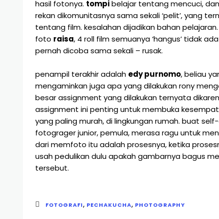
hasil fotonya.
tompi
belajar tentang mencuci, da
rekan dikomunitasnya sama sekali ‘pelit’, yang t
tentang film. kesalahan dijadikan bahan pelajaran
foto
raisa
, 4 roll film semuanya ‘hangus’ tidak a
pernah dicoba sama sekali – rusak.
penampil terakhir adalah
edy purnomo
, beliau y
mengaminkan juga apa yang dilakukan rony mengen
besar assignment yang dilakukan ternyata dikarena
assignment ini penting untuk membuka kesempatan 
yang paling murah, di lingkungan rumah. buat self
fotograger junior, pemula, merasa ragu untuk meng
dari memfoto itu adalah prosesnya, ketika prose
usah pedulikan dulu apakah gambarnya bagus menu
tersebut.
,
,
FOTOGRAFI
PECHAKUCHA
PHOTOGRAPHY