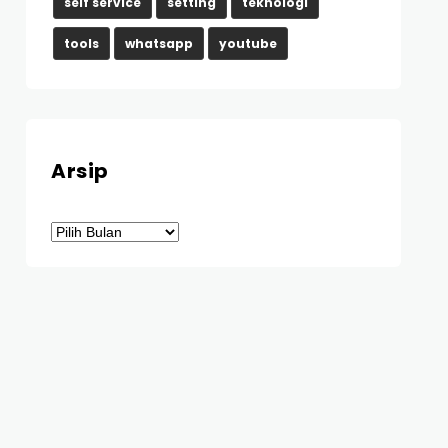
self service
setting
teknologi
tools
whatsapp
youtube
Arsip
Arsip