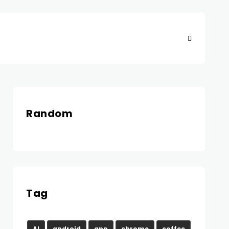
Random
Tag
AI
android
app
chrome
coffee