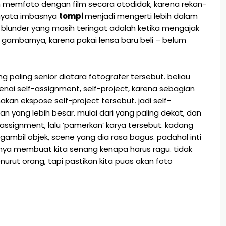
n memfoto dengan film secara otodidak, karena rekan-
ernyata imbasnya
tompi
menjadi mengerti lebih dalam
. blunder yang masih teringat adalah ketika mengajak
da gambarnya, karena pakai lensa baru beli – belum
ang paling senior diatara fotografer tersebut. beliau
ai self-assignment, self-project, karena sebagian
kan ekspose self-project tersebut. jadi self-
yang lebih besar. mulai dari yang paling dekat, dan
-assignment, lalu ‘pamerkan’ karya tersebut. kadang
ambil objek, scene yang dia rasa bagus. padahal inti
snya membuat kita senang kenapa harus ragu. tidak
rut orang, tapi pastikan kita puas akan foto