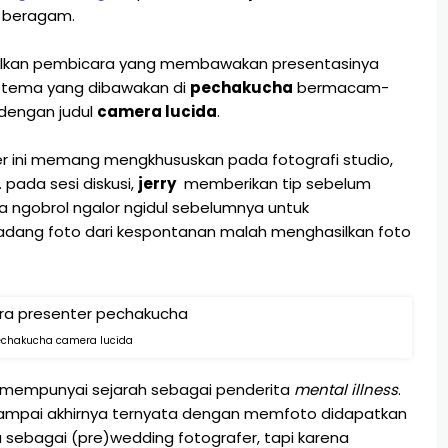
g beragam.
ilkan pembicara yang membawakan presentasinya
. tema yang dibawakan di
pechakucha
bermacam-
 dengan judul
camera lucida
.
fer ini memang mengkhususkan pada fotografi studio,
 pada sesi diskusi,
jerry
memberikan tip sebelum
ngobrol ngalor ngidul sebelumnya untuk
kadang foto dari kespontanan malah menghasilkan foto
echakucha camera lucida
 mempunyai sejarah sebagai penderita
mental illness
.
ampai akhirnya ternyata dengan memfoto didapatkan
sebagai (pre)wedding fotografer, tapi karena