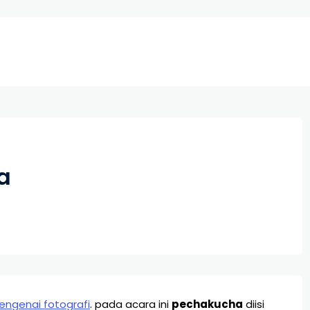
a
ngenai fotografi
. pada acara ini
pechakucha
diisi