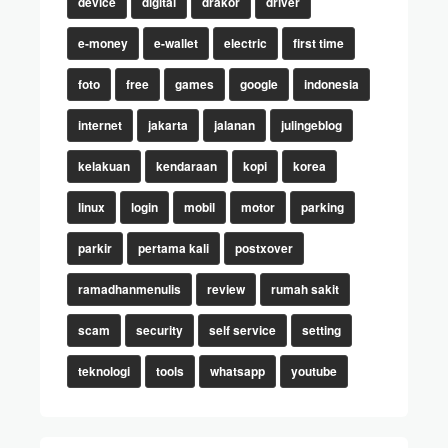
device
digital
drakor
driver
e-money
e-wallet
electric
first time
foto
free
games
google
indonesia
internet
jakarta
jalanan
julingeblog
kelakuan
kendaraan
kopi
korea
linux
login
mobil
motor
parking
parkir
pertama kali
postxover
ramadhanmenulis
review
rumah sakit
scam
security
self service
setting
teknologi
tools
whatsapp
youtube