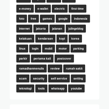
e-money
e-wallet
electric
first time
foto
free
games
google
indonesia
internet
jakarta
jalanan
julingeblog
kelakuan
kendaraan
kopi
korea
linux
login
mobil
motor
parking
parkir
pertama kali
postxover
ramadhanmenulis
review
rumah sakit
scam
security
self service
setting
teknologi
tools
whatsapp
youtube