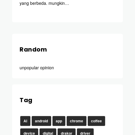
yang berbeda. mungkin…
Random
unpopular opinion
Tag
AI
android
app
chrome
coffee
device
digital
drakor
driver