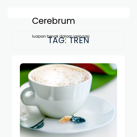
Cerebrum
luapan benak dalam jaringan
TAG:
TREN