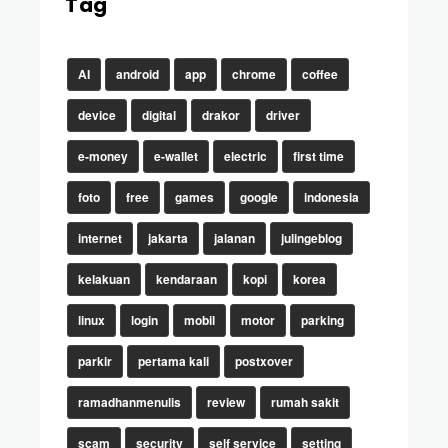
Tag
AI
android
app
chrome
coffee
device
digital
drakor
driver
e-money
e-wallet
electric
first time
foto
free
games
google
indonesia
internet
jakarta
jalanan
julingeblog
kelakuan
kendaraan
kopi
korea
linux
login
mobil
motor
parking
parkir
pertama kali
postxover
ramadhanmenulis
review
rumah sakit
scam
security
self service
setting