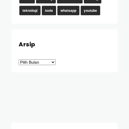
teknologi
tools
whatsapp
youtube
Arsip
Arsip