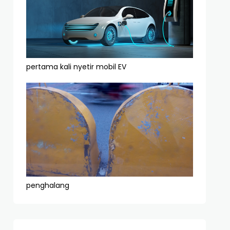
pertama kali nyetir mobil EV
penghalang