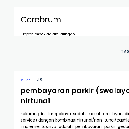
Cerebrum
luapan benak dalam jaringan
TA
0
PERZ
pembayaran parkir (swalay
nirtunai
sekarang ini tampaknya sudah masuk era layan diri 
service) dengan kombinasi nirtunai/non-tunai/cashle
implementasinya adalah pembayaran parkir gedu