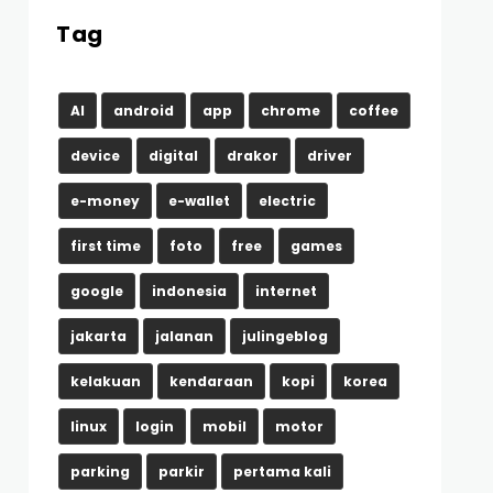
Tag
AI
android
app
chrome
coffee
device
digital
drakor
driver
e-money
e-wallet
electric
first time
foto
free
games
google
indonesia
internet
jakarta
jalanan
julingeblog
kelakuan
kendaraan
kopi
korea
linux
login
mobil
motor
parking
parkir
pertama kali