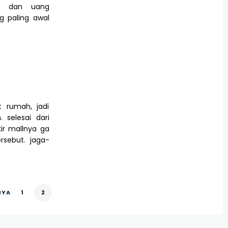
et dan uang
g paling awal
 rumah, jadi
 selesai dari
ir mallnya ga
rsebut. jaga-
NYA
1
2