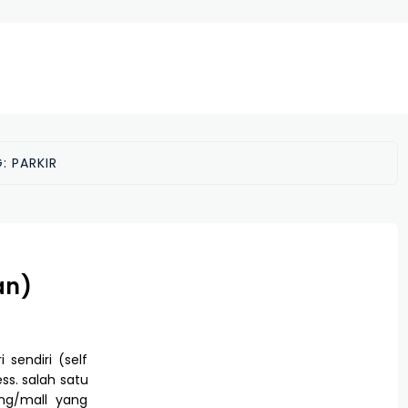
G:
PARKIR
an)
sendiri (self
ss. salah satu
ng/mall yang