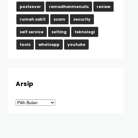
postxover
ramadhanmenulis
review
rumah sakit
scam
security
self service
setting
teknologi
tools
whatsapp
youtube
Arsip
Arsip