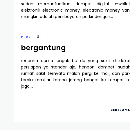
sudah memanfaatkan dompet digital e-wall
elektronik electronic money. electronic money yan
mungkin adalah pembayaran parkir dengan…
1
PERZ
bergantung
rencana cuma jenguk bu de yang sakit di dekat
persiapan ya standar aja, henpon, dompet, sudah.
rumah sakit ternyata malah pergi ke mall, dan park
teralu familiar karena jarang banget ke tempat te
jaga,…
SEBELUM