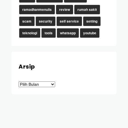
ramadhanmenulis
review
rumah sakit
scam
security
self service
setting
teknologi
tools
whatsapp
youtube
Arsip
Arsip