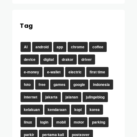
Tag
AI
android
app
chrome
coffee
device
digital
drakor
driver
e-money
e-wallet
electric
first time
foto
free
games
google
indonesia
internet
jakarta
jalanan
julingeblog
kelakuan
kendaraan
kopi
korea
linux
login
mobil
motor
parking
parkir
pertama kali
postxover