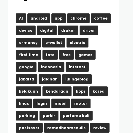
AI
android
app
chrome
coffee
device
digital
drakor
driver
e-money
e-wallet
electric
first time
foto
free
games
google
indonesia
internet
jakarta
jalanan
julingeblog
kelakuan
kendaraan
kopi
korea
linux
login
mobil
motor
parking
parkir
pertama kali
postxover
ramadhanmenulis
review