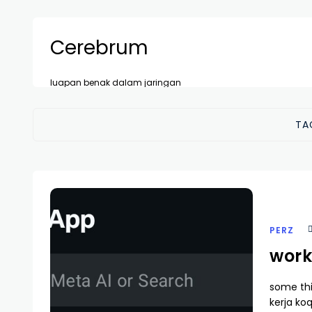
Cerebrum
luapan benak dalam jaringan
TA
PERZ
work
some thi
kerja ko