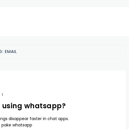
G:
EMAIL
1
 using whatsapp?
ngs disappear faster in chat apps.
q pake whatsapp