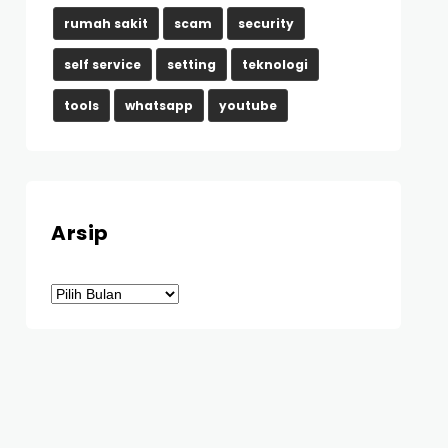
rumah sakit
scam
security
self service
setting
teknologi
tools
whatsapp
youtube
Arsip
Arsip