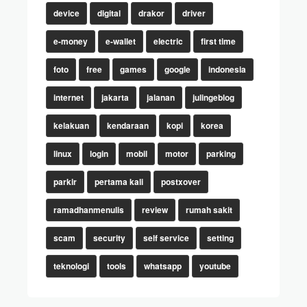
device
digital
drakor
driver
e-money
e-wallet
electric
first time
foto
free
games
google
indonesia
internet
jakarta
jalanan
julingeblog
kelakuan
kendaraan
kopi
korea
linux
login
mobil
motor
parking
parkir
pertama kali
postxover
ramadhanmenulis
review
rumah sakit
scam
security
self service
setting
teknologi
tools
whatsapp
youtube