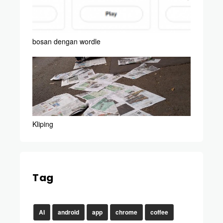
bosan dengan wordle
Kliping
Tag
AI
android
app
chrome
coffee