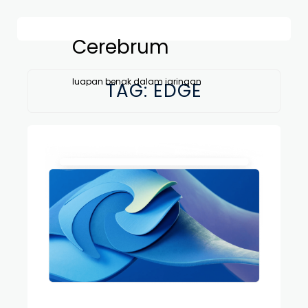
Cerebrum
luapan benak dalam jaringan
TAG:
EDGE