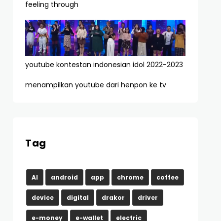
feeling through
youtube kontestan indonesian idol 2022-2023
menampilkan youtube dari henpon ke tv
Tag
AI
android
app
chrome
coffee
device
digital
drakor
driver
e-money
e-wallet
electric