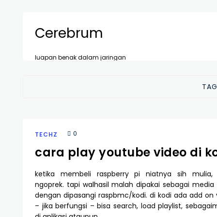
Cerebrum
luapan benak dalam jaringan
TAG
0
TECHZ
cara play youtube video di k
ketika membeli raspberry pi niatnya sih mulia,
ngoprek. tapi walhasil malah dipakai sebagai media
dengan dipasangi raspbmc/kodi. di kodi ada add on
– jika berfungsi – bisa search, load playlist, sebag
di aplikasi ataupun…