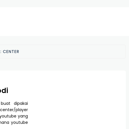
:
CENTER
odi
 buat dipakai
 center/player
 youtube yang
aimana youtube