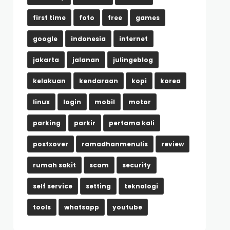
first time
foto
free
games
google
indonesia
internet
jakarta
jalanan
julingeblog
kelakuan
kendaraan
kopi
korea
linux
login
mobil
motor
parking
parkir
pertama kali
postxover
ramadhanmenulis
review
rumah sakit
scam
security
self service
setting
teknologi
tools
whatsapp
youtube