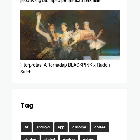
produk digital, tapi diperlakukan bak fisik
interpretasi AI terhadap BLACKPINK x Raden
Saleh
Tag
AI
android
app
chrome
coffee
device
digital
drakor
driver