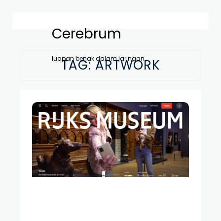
Cerebrum
luapan benak dalam jaringan
TAG:
ARTWORK