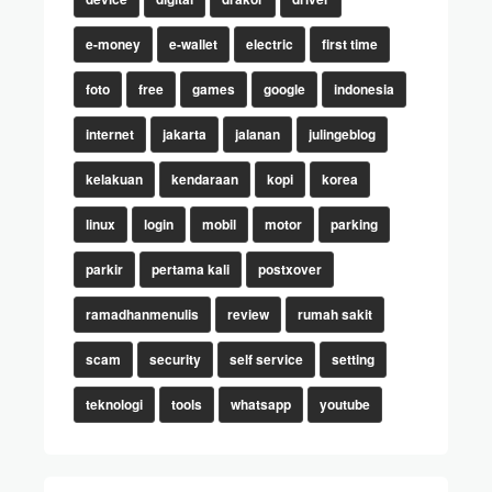
e-money
e-wallet
electric
first time
foto
free
games
google
indonesia
internet
jakarta
jalanan
julingeblog
kelakuan
kendaraan
kopi
korea
linux
login
mobil
motor
parking
parkir
pertama kali
postxover
ramadhanmenulis
review
rumah sakit
scam
security
self service
setting
teknologi
tools
whatsapp
youtube