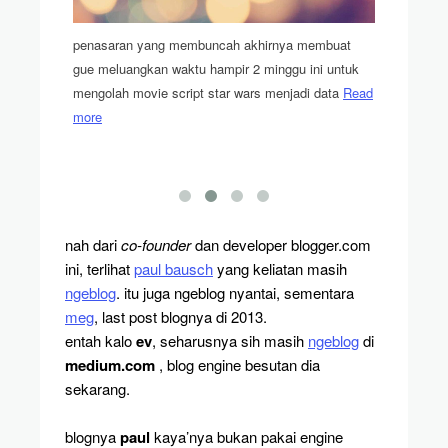
 harvard
penasaran yang membuncah akhirnya membuat
 - online
gue meluangkan waktu hampir 2 minggu ini untuk
mengolah movie script star wars menjadi data
Read
gak semua
more
bisa dapa
nah dari
co-founder
dan developer blogger.com
ini, terlihat
paul bausch
yang keliatan masih
ngeblog
. itu juga ngeblog nyantai, sementara
meg
, last post blognya di 2013.
entah kalo
ev
, seharusnya sih masih
ngeblog
di
medium.com
, blog engine besutan dia
sekarang.
blognya
paul
kaya’nya bukan pakai engine