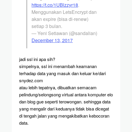
https://t.co/1UBlzzyr18
.
Menggunakan LetsEncrypt dan
akan expire (bisa di-renew)
setiap 3 bulan.
— Yeni Setiawan (@sandalian)
December 13, 2017
jadi ssl ini apa sih?
simpelnya, ssl ini menambah keamanan
terhadap data yang masuk dan keluar ke/dari
snydez.com
atau lebih tepatnya, dibuatkan semacam
pelindung/selongsong virtual antara komputer elo
dan blog gue seperti terowongan. sehingga data
yang mengalir dari keduanya tidak bisa dicegat
di tengah jalan yang mengakibatkan kebocoran
data.