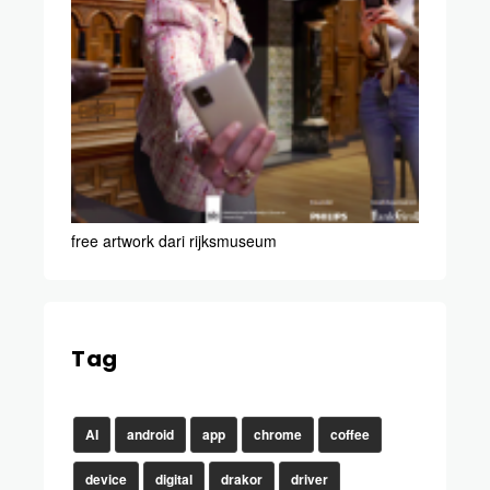
free artwork dari rijksmuseum
Tag
AI
android
app
chrome
coffee
device
digital
drakor
driver