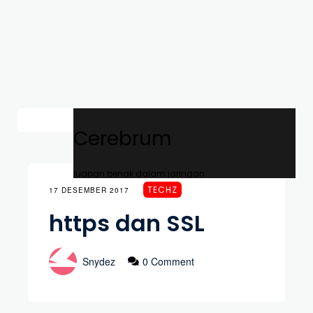
Cerebrum
luapan benak dalam jaringan
TECHZ
17 DESEMBER 2017
https dan SSL
Snydez
0 Comment