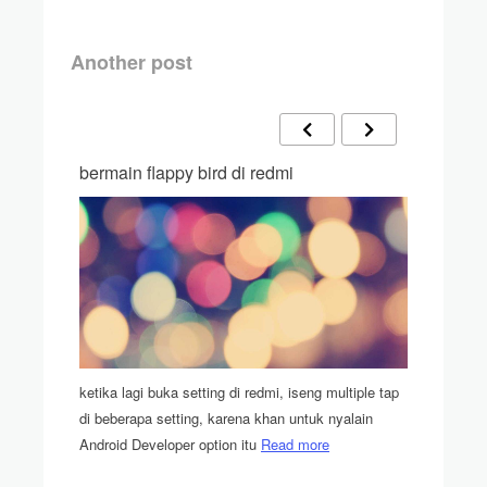
Another post
k
bermain flappy bird di redmi
download
pot
ools aja
ketika lagi buka setting di redmi, iseng multiple tap
semenjak 
di beberapa setting, karena khan untuk nyalain
account s
Android Developer option itu
Read more
dengan acc
gue
Read