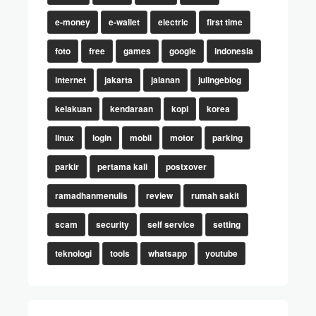
e-money
e-wallet
electric
first time
foto
free
games
google
indonesia
internet
jakarta
jalanan
julingeblog
kelakuan
kendaraan
kopi
korea
linux
login
mobil
motor
parking
parkir
pertama kali
postxover
ramadhanmenulis
review
rumah sakit
scam
security
self service
setting
teknologi
tools
whatsapp
youtube