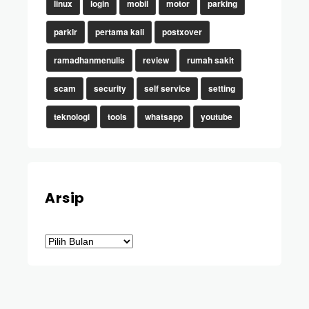
linux
login
mobil
motor
parking
parkir
pertama kali
postxover
ramadhanmenulis
review
rumah sakit
scam
security
self service
setting
teknologi
tools
whatsapp
youtube
Arsip
Arsip