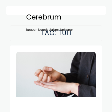
Cerebrum
luapan benak dalam jaringan
TAG:
TULI