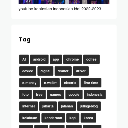
youtube kontestan indonesian idol 2022-2023
Tag
AI
android
app
chrome
coffee
device
digital
drakor
driver
e-money
e-wallet
electric
first time
foto
free
games
google
indonesia
internet
jakarta
jalanan
julingeblog
kelakuan
kendaraan
kopi
korea