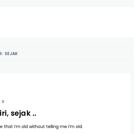
G:
SEJAK
0
ri, sejak ..
e that i’m old without telling me i’m old.