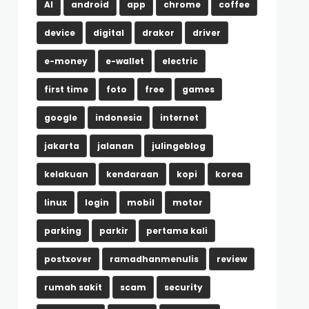
AI
android
app
chrome
coffee
device
digital
drakor
driver
e-money
e-wallet
electric
first time
foto
free
games
google
indonesia
internet
jakarta
jalanan
julingeblog
kelakuan
kendaraan
kopi
korea
linux
login
mobil
motor
parking
parkir
pertama kali
postxover
ramadhanmenulis
review
rumah sakit
scam
security