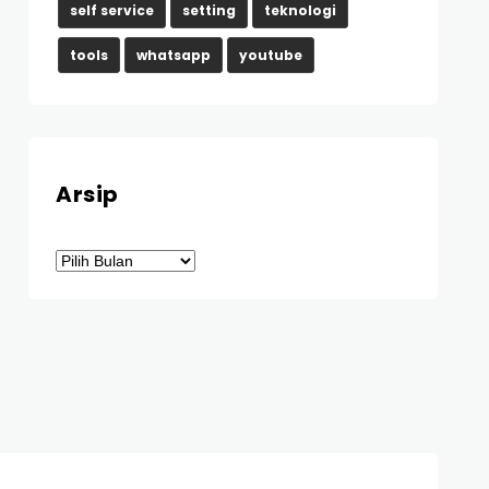
self service
setting
teknologi
tools
whatsapp
youtube
Arsip
Arsip