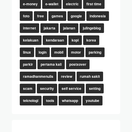
e-money
e-wallet
electric
first time
foto
free
games
google
indonesia
internet
jakarta
jalanan
julingeblog
kelakuan
kendaraan
kopi
korea
linux
login
mobil
motor
parking
parkir
pertama kali
postxover
ramadhanmenulis
review
rumah sakit
scam
security
self service
setting
teknologi
tools
whatsapp
youtube