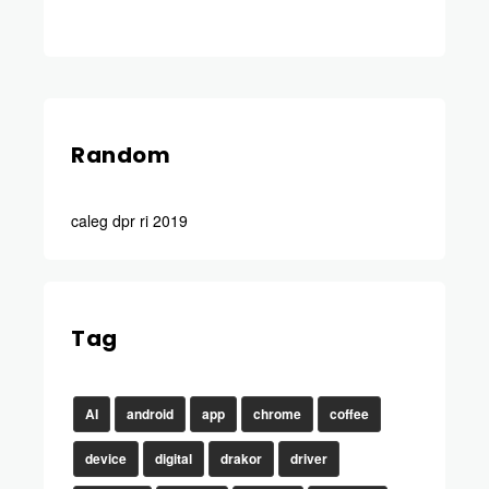
Random
caleg dpr ri 2019
Tag
AI
android
app
chrome
coffee
device
digital
drakor
driver