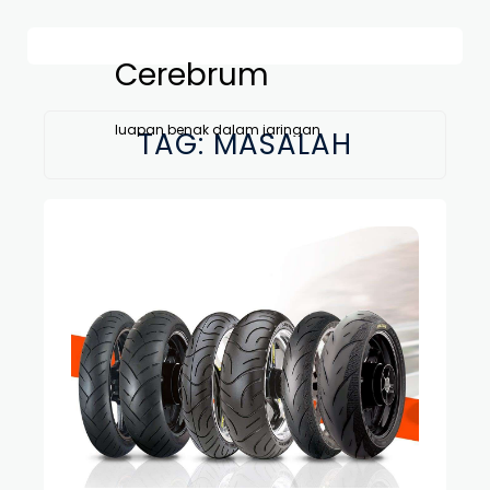
Cerebrum
luapan benak dalam jaringan
TAG:
MASALAH