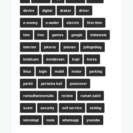
device
digital
drakor
driver
e-money
e-wallet
electric
first time
foto
free
games
google
indonesia
internet
jakarta
jalanan
julingeblog
kelakuan
kendaraan
kopi
korea
linux
login
mobil
motor
parking
parkir
pertama kali
postxover
ramadhanmenulis
review
rumah sakit
scam
security
self service
setting
teknologi
tools
whatsapp
youtube