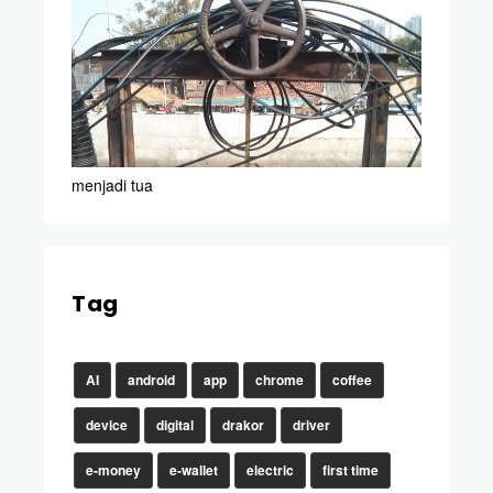
menjadi tua
Tag
AI
android
app
chrome
coffee
device
digital
drakor
driver
e-money
e-wallet
electric
first time