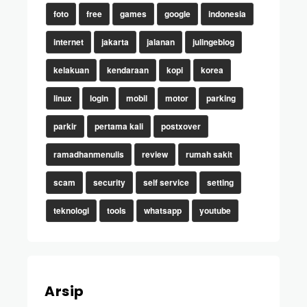
foto
free
games
google
indonesia
internet
jakarta
jalanan
julingeblog
kelakuan
kendaraan
kopi
korea
linux
login
mobil
motor
parking
parkir
pertama kali
postxover
ramadhanmenulis
review
rumah sakit
scam
security
self service
setting
teknologi
tools
whatsapp
youtube
Arsip