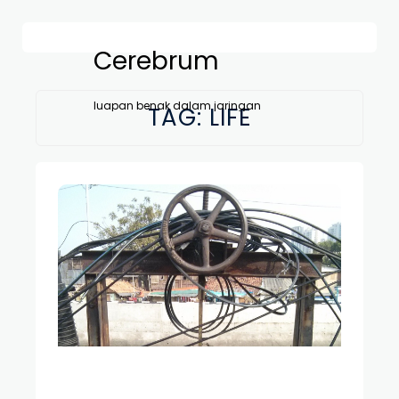
Cerebrum
luapan benak dalam jaringan
TAG:
LIFE