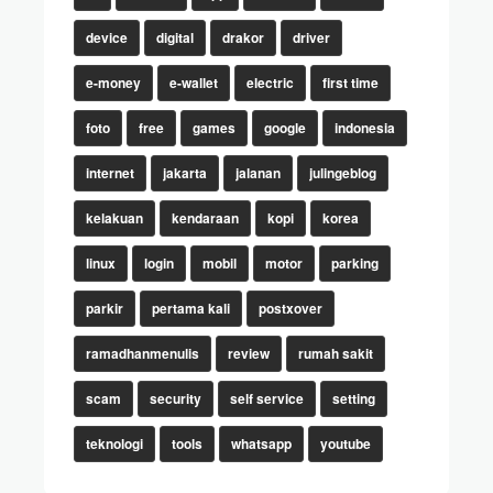
device
digital
drakor
driver
e-money
e-wallet
electric
first time
foto
free
games
google
indonesia
internet
jakarta
jalanan
julingeblog
kelakuan
kendaraan
kopi
korea
linux
login
mobil
motor
parking
parkir
pertama kali
postxover
ramadhanmenulis
review
rumah sakit
scam
security
self service
setting
teknologi
tools
whatsapp
youtube