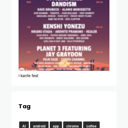
i kanfe fest
Tag
AI
android
app
chrome
coffee