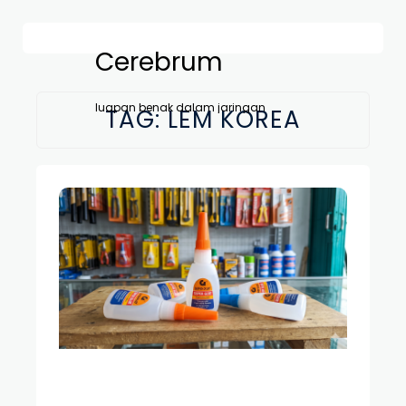
Cerebrum
luapan benak dalam jaringan
TAG:
LEM KOREA