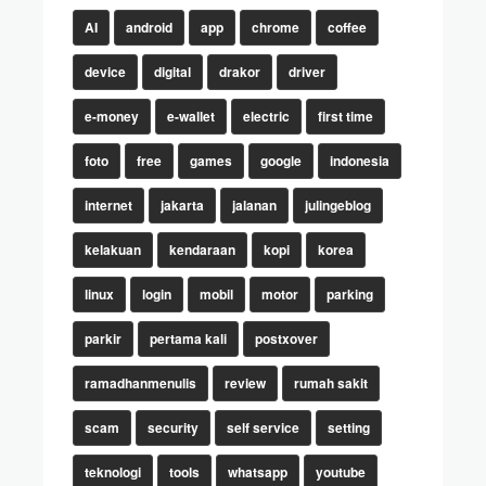
AI
android
app
chrome
coffee
device
digital
drakor
driver
e-money
e-wallet
electric
first time
foto
free
games
google
indonesia
internet
jakarta
jalanan
julingeblog
kelakuan
kendaraan
kopi
korea
linux
login
mobil
motor
parking
parkir
pertama kali
postxover
ramadhanmenulis
review
rumah sakit
scam
security
self service
setting
teknologi
tools
whatsapp
youtube