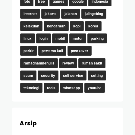
foto
free
games
google
indonesia
internet
jakarta
jalanan
julingeblog
kelakuan
kendaraan
kopi
korea
linux
login
mobil
motor
parking
parkir
pertama kali
postxover
ramadhanmenulis
review
rumah sakit
scam
security
self service
setting
teknologi
tools
whatsapp
youtube
Arsip