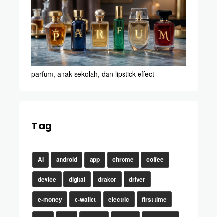
parfum, anak sekolah, dan lipstick effect
Tag
AI
android
app
chrome
coffee
device
digital
drakor
driver
e-money
e-wallet
electric
first time