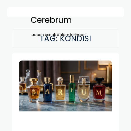
Cerebrum
luapan benak dalam jaringan
TAG:
KONDISI