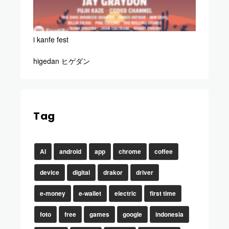
i kanfe fest
higedan ヒゲダン
Tag
AI
android
app
chrome
coffee
device
digital
drakor
driver
e-money
e-wallet
electric
first time
foto
free
games
google
indonesia