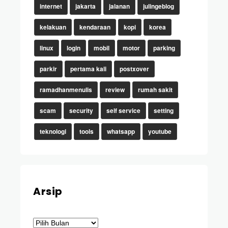
internet
jakarta
jalanan
julingeblog
kelakuan
kendaraan
kopi
korea
linux
login
mobil
motor
parking
parkir
pertama kali
postxover
ramadhanmenulis
review
rumah sakit
scam
security
self service
setting
teknologi
tools
whatsapp
youtube
Arsip
Arsip