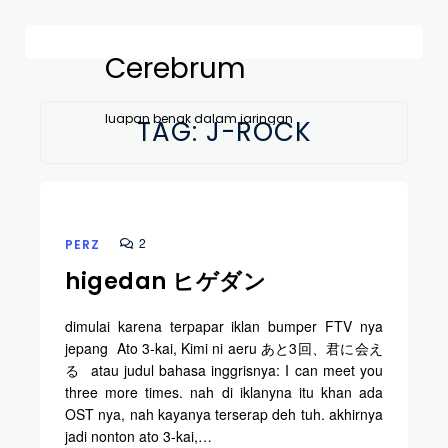
Cerebrum
luapan benak dalam jaringan
TAG:
J-ROCK
2
PERZ
higedan ヒゲダン
dimulai karena terpapar iklan bumper FTV nya
jepang Ato 3-kai, Kimi ni aeru あと3回、君に会え
る atau judul bahasa inggrisnya: I can meet you
three more times. nah di iklanyna itu khan ada
OST nya, nah kayanya terserap deh tuh. akhirnya
jadi nonton ato 3-kai,…