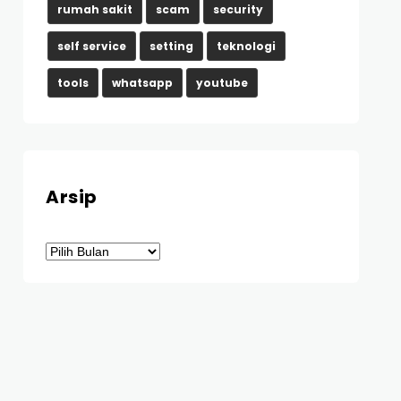
rumah sakit
scam
security
self service
setting
teknologi
tools
whatsapp
youtube
Arsip
Arsip