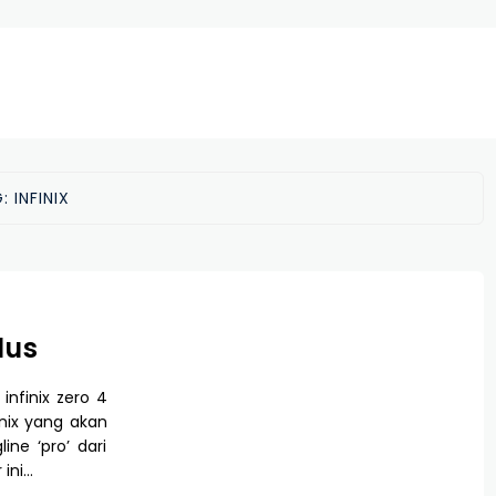
G:
INFINIX
lus
nfinix zero 4
inix yang akan
ine ‘pro’ dari
 ini…