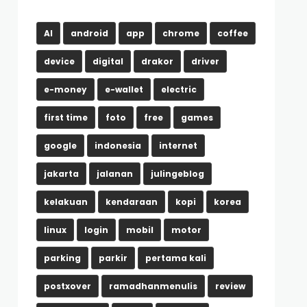
AI
android
app
chrome
coffee
device
digital
drakor
driver
e-money
e-wallet
electric
first time
foto
free
games
google
indonesia
internet
jakarta
jalanan
julingeblog
kelakuan
kendaraan
kopi
korea
linux
login
mobil
motor
parking
parkir
pertama kali
postxover
ramadhanmenulis
review