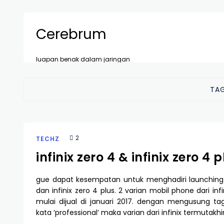
Cerebrum
luapan benak dalam jaringan
TA
2
TECHZ
infinix zero 4 & infinix zero 4 p
gue dapat kesempatan untuk menghadiri launching i
dan infinix zero 4 plus. 2 varian mobil phone dari inf
mulai dijual di januari 2017. dengan mengusung tagl
kata ‘professional’ maka varian dari infinix termutakhir