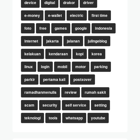
device
digital
drakor
driver
e-money
e-wallet
electric
first time
foto
free
games
google
indonesia
internet
jakarta
jalanan
julingeblog
kelakuan
kendaraan
kopi
korea
linux
login
mobil
motor
parking
parkir
pertama kali
postxover
ramadhanmenulis
review
rumah sakit
scam
security
self service
setting
teknologi
tools
whatsapp
youtube