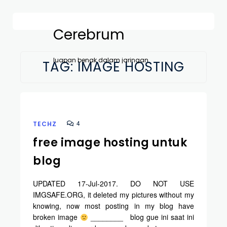
Cerebrum
luapan benak dalam jaringan
TAG:
IMAGE HOSTING
4
TECHZ
free image hosting untuk
blog
UPDATED 17-Jul-2017. DO NOT USE
IMGSAFE.ORG, it deleted my pictures without my
knowing, now most posting in my blog have
broken image
________ blog gue ini saat ini