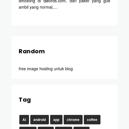
dihosting di qwords.com, dan paket yang gue
ambil yang normal,…
Random
free image hosting untuk blog
Tag
AI
android
app
chrome
coffee