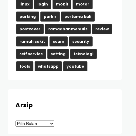
linux
login
mobil
motor
parking
parkir
pertama kali
postxover
ramadhanmenulis
review
rumah sakit
scam
security
self service
setting
teknologi
tools
whatsapp
youtube
Arsip
Arsip