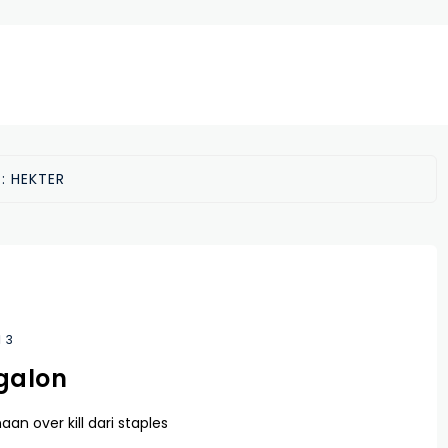
G:
HEKTER
3
 galon
an over kill dari staples