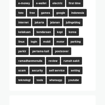
e-money
e-wallet
electric
first time
foto
free
games
google
indonesia
internet
jakarta
jalanan
julingeblog
kelakuan
kendaraan
kopi
korea
linux
login
mobil
motor
parking
parkir
pertama kali
postxover
ramadhanmenulis
review
rumah sakit
scam
security
self service
setting
teknologi
tools
whatsapp
youtube