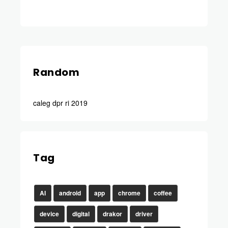
Random
caleg dpr ri 2019
Tag
AI
android
app
chrome
coffee
device
digital
drakor
driver