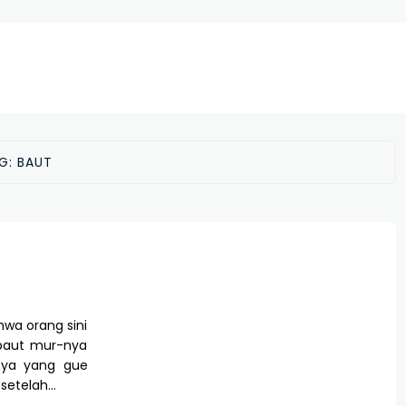
G:
BAUT
wa orang sini
 baut mur-nya
nya yang gue
 setelah…