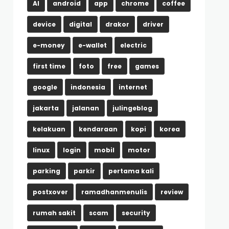
AI
android
app
chrome
coffee
device
digital
drakor
driver
e-money
e-wallet
electric
first time
foto
free
games
google
indonesia
internet
jakarta
jalanan
julingeblog
kelakuan
kendaraan
kopi
korea
linux
login
mobil
motor
parking
parkir
pertama kali
postxover
ramadhanmenulis
review
rumah sakit
scam
security