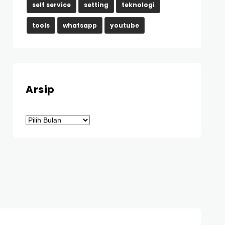
self service
setting
teknologi
tools
whatsapp
youtube
Arsip
Arsip