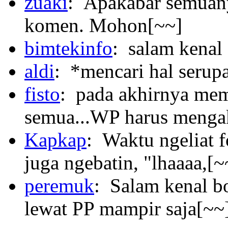
zuaki
: Apakabar semuany
komen. Mohon[~~]
bimtekinfo
: salam kenal 
aldi
: *mencari hal serup
fisto
: pada akhirnya mem
semua...WP harus menga
Kapkap
: Waktu ngeliat 
juga ngebatin, "lhaaaa,[~
peremuk
: Salam kenal b
lewat PP mampir saja[~~