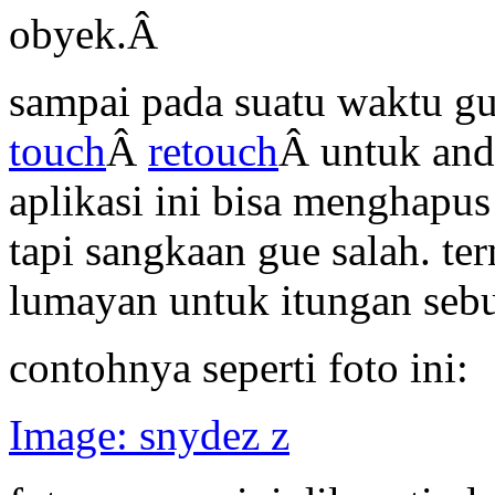
obyek.Â
sampai pada suatu waktu g
touch
Â
retouch
Â untuk andr
aplikasi ini bisa menghapu
tapi sangkaan gue salah. ter
lumayan untuk itungan sebu
contohnya seperti foto ini:
Image: snydez z