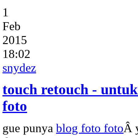
1
Feb
2015
18:02
snydez
touch retouch - untu
foto
gue punya
blog foto foto
Â 