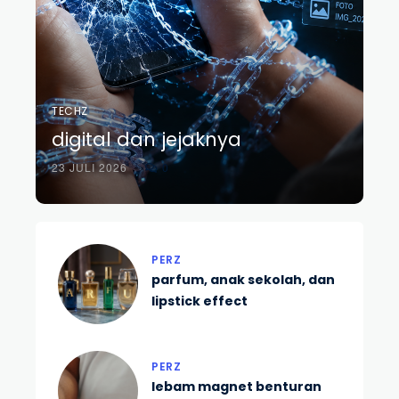
TECHZ
digital dan jejaknya
23 JULI 2026
0
PERZ
parfum, anak sekolah, dan
lipstick effect
PERZ
lebam magnet benturan