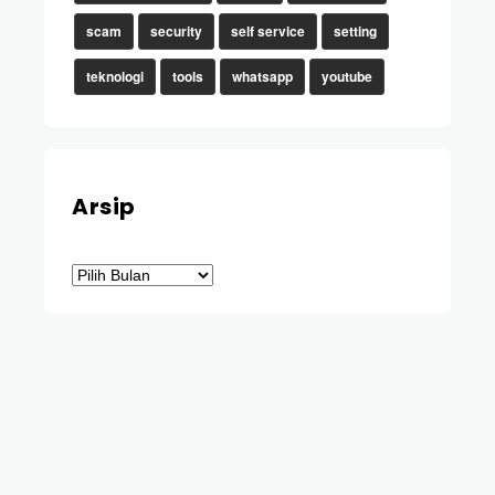
scam
security
self service
setting
teknologi
tools
whatsapp
youtube
Arsip
Arsip