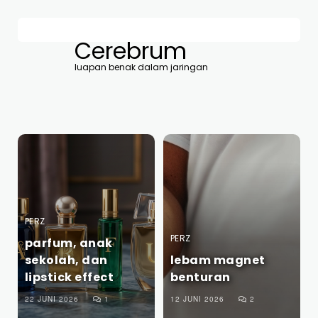
Cerebrum
luapan benak dalam jaringan
PERZ
PERZ
parfum, anak
sekolah, dan
lebam magnet
lipstick effect
benturan
22 JUNI 2026
1
12 JUNI 2026
2