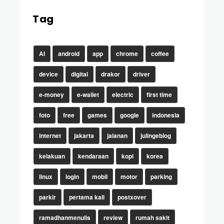
Tag
AI
android
app
chrome
coffee
device
digital
drakor
driver
e-money
e-wallet
electric
first time
foto
free
games
google
indonesia
internet
jakarta
jalanan
julingeblog
kelakuan
kendaraan
kopi
korea
linux
login
mobil
motor
parking
parkir
pertama kali
postxover
ramadhanmenulis
review
rumah sakit