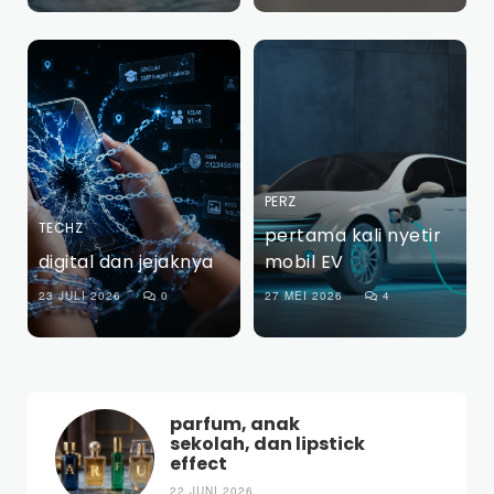
PERZ
TECHZ
pertama kali nyetir
digital dan jejaknya
mobil EV
23 JULI 2026
0
27 MEI 2026
4
parfum, anak
sekolah, dan lipstick
effect
22 JUNI 2026